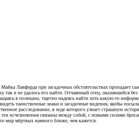
а Майка Лавфорда при загадочных обстоятельствах пропадает с
йку так и не удалось его найти. Отчаянный отец, оказавшийся бе
ащаясь в полицию, тщетно надеясь найти хоть какую-то информац
видеть таинственные знаки и загадочные видения, якобы посыла
твенное расследование, в ходе которого узнает страшную истори
се эти исчезновения связаны между собой, с новыми силами брос
что мир мёртвых намного ближе, чем кажется.