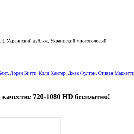
ал), Украинский дубляж, Украинский многоголосый
Бент, Лорен Битти, Кэли Хантер, Джек Фултон, Стивен Макхэтт
качестве 720-1080 HD бесплатно!