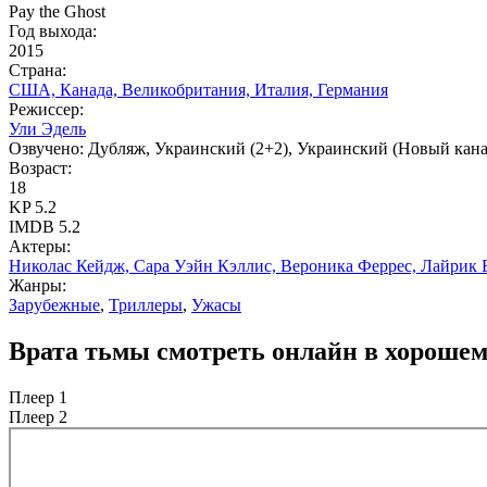
Pay the Ghost
Год выхода:
2015
Страна:
США, Канада, Великобритания, Италия, Германия
Режиссер:
Ули Эдель
Озвучено:
Дубляж, Украинский (2+2), Украинский (Новый кан
Возраст:
18
KP
5.2
IMDB
5.2
Актеры:
Николас Кейдж, Сара Уэйн Кэллис, Вероника Феррес, Лайрик 
Жанры:
Зарубежные
,
Триллеры
,
Ужасы
Врата тьмы смотреть онлайн в хорошем 
Плеер 1
Плеер 2