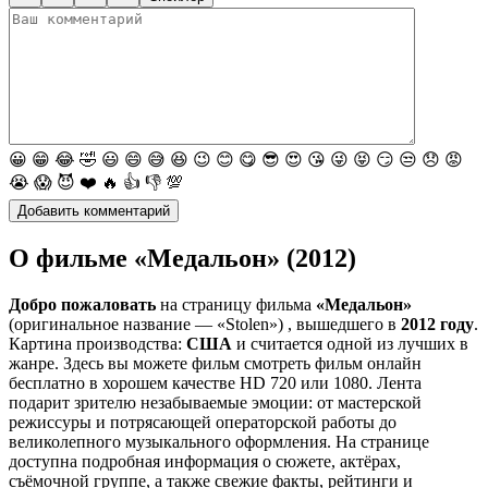
😀
😁
😂
🤣
😃
😄
😅
😆
😉
😊
😋
😎
😍
😘
😜
😝
😏
😒
😞
😡
😭
😱
😈
❤️
🔥
👍
👎
💯
О фильме «Медальон» (2012)
Добро пожаловать
на страницу фильма
«Медальон»
(оригинальное название — «Stolen») , вышедшего в
2012 году
.
Картина производства:
США
и считается одной из лучших в
жанре. Здесь вы можете фильм смотреть фильм онлайн
бесплатно в хорошем качестве HD 720 или 1080. Лента
подарит зрителю незабываемые эмоции: от мастерской
режиссуры и потрясающей операторской работы до
великолепного музыкального оформления. На странице
доступна подробная информация о сюжете, актёрах,
съёмочной группе, а также свежие факты, рейтинги и