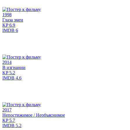
1998
Глаза змеи
KP
6.9
IMDB
6
2014
В изгнании
KP
5.2
IMDB
4.6
2017
Непостижимое / Необъяснимое
KP
5.7
IMDB
5.2