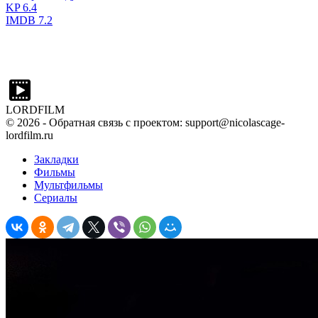
KP
6.4
IMDB
7.2
LORDFILM
©
2026
- Обратная связь с проектом: support@nicolascage-
lordfilm.ru
Закладки
Фильмы
Мультфильмы
Сериалы