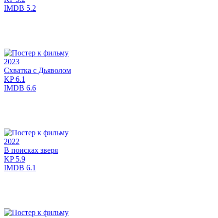
IMDB
5.2
2023
Схватка с Дьяволом
KP
6.1
IMDB
6.6
2022
В поисках зверя
KP
5.9
IMDB
6.1