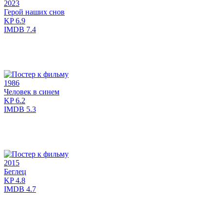
2023
Герой наших снов
KP
6.9
IMDB
7.4
1986
Человек в синем
KP
6.2
IMDB
5.3
2015
Беглец
KP
4.8
IMDB
4.7