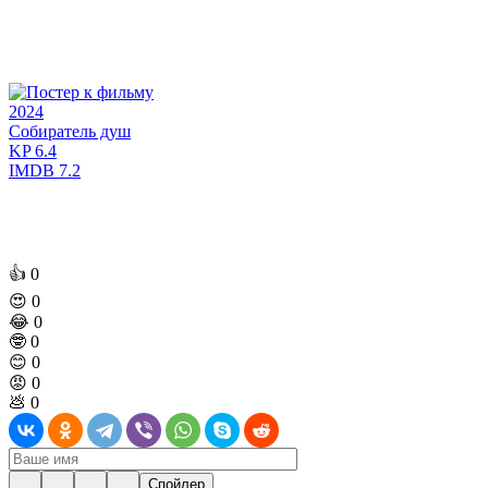
2024
Собиратель душ
KP
6.4
IMDB
7.2
👍
0
😍
0
😂
0
🤓
0
😊
0
😡
0
💩
0
Спойлер