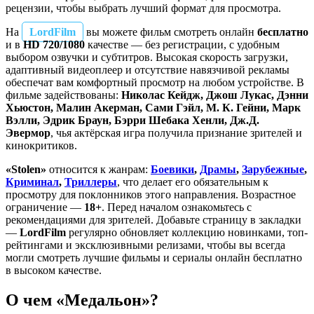
рецензии, чтобы выбрать лучший формат для просмотра.
На
LordFilm
вы можете фильм смотреть онлайн
бесплатно
и в
HD 720/1080
качестве — без регистрации, с удобным
выбором озвучки и субтитров. Высокая скорость загрузки,
адаптивный видеоплеер и отсутствие навязчивой рекламы
обеспечат вам комфортный просмотр на любом устройстве. В
фильме задействованы:
Николас Кейдж, Джош Лукас, Дэнни
Хьюстон, Малин Акерман, Сами Гэйл, М. К. Гейни, Марк
Вэлли, Эдрик Браун, Бэрри Шебака Хенли, Дж.Д.
Эвермор
, чья актёрская игра получила признание зрителей и
кинокритиков.
«Stolen»
относится к жанрам:
Боевики
,
Драмы
,
Зарубежные
,
Криминал
,
Триллеры
, что делает его обязательным к
просмотру для поклонников этого направления. Возрастное
ограничение —
18+
. Перед началом ознакомьтесь с
рекомендациями для зрителей. Добавьте страницу в закладки
—
LordFilm
регулярно обновляет коллекцию новинками, топ-
рейтингами и эксклюзивными релизами, чтобы вы всегда
могли смотреть лучшие фильмы и сериалы онлайн бесплатно
в высоком качестве.
О чем «Медальон»?