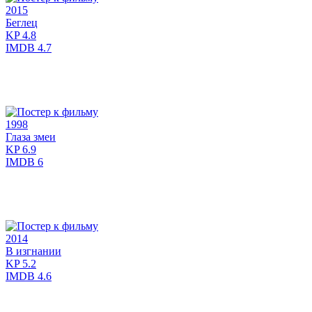
2015
Беглец
KP
4.8
IMDB
4.7
1998
Глаза змеи
KP
6.9
IMDB
6
2014
В изгнании
KP
5.2
IMDB
4.6