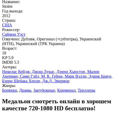
Название:
Stolen
Год выхода:
2012
Страна:
США
Режиссер:
Саймон Уэст
Озвучено:
Дубляж, Оригинал (+субтитры), Украинский
(НТН), Украинский (ТРК Украина)
Возраст:
18
KP
5.9
IMDB
5.5
Актеры:
Николас Кейдж, Джош Лукас, Дэнни Хьюстон, Малин
Акерман, Сами Гэйл, М. К. Гейни, Марк Вэлли, Эдрик Браун,
Бэрри Шебака Хенли, Дж.Д. Эвермор
Жанры:
Боевики
,
Драмы
,
Зарубежные
,
Криминал
,
Триллеры
Медальон смотреть онлайн в хорошем
качестве 720-1080 HD бесплатно!