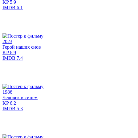
KP
5.9
IMDB
6.1
2023
Герой наших снов
KP
6.9
IMDB
7.4
1986
Человек в синем
KP
6.2
IMDB
5.3