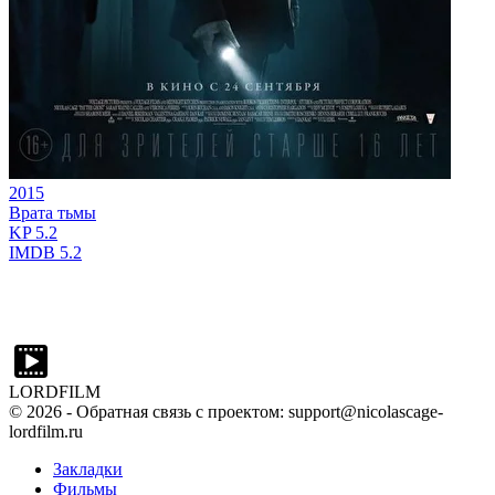
2015
Врата тьмы
KP
5.2
IMDB
5.2
LORDFILM
©
2026
- Обратная связь с проектом: support@nicolascage-
lordfilm.ru
Закладки
Фильмы