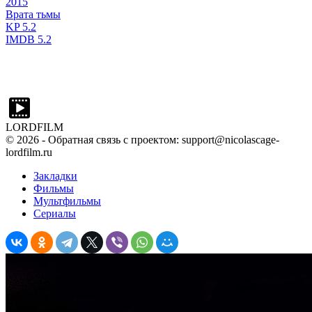
2015
Врата тьмы
KP
5.2
IMDB
5.2
LORDFILM
©
2026
- Обратная связь с проектом: support@nicolascage-
lordfilm.ru
Закладки
Фильмы
Мультфильмы
Сериалы