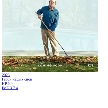
2023
Герой наших снов
KP
6.9
IMDB
7.4