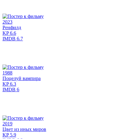
2023
Ренфилд
KP
6.6
IMDB
6.7
1988
Поцелуй вампира
KP
6.3
IMDB
6
2019
Цвет из иных миров
KP
5.9