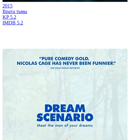
2015
Врата тьмы
KP
5.2
IMDB
5.2