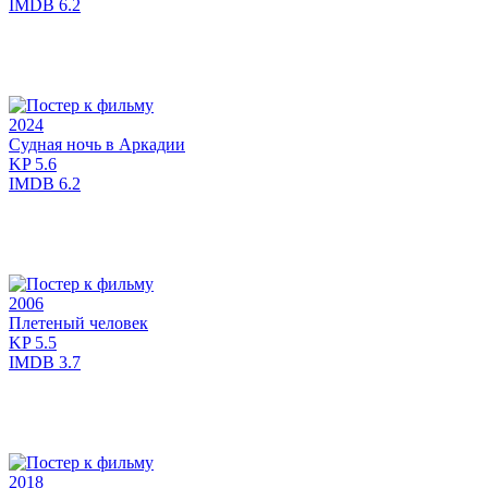
IMDB
6.2
2024
Судная ночь в Аркадии
KP
5.6
IMDB
6.2
2006
Плетеный человек
KP
5.5
IMDB
3.7
2018