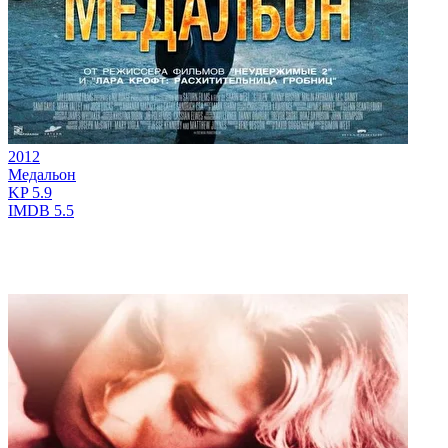
2012
Медальон
KP
5.9
IMDB
5.5