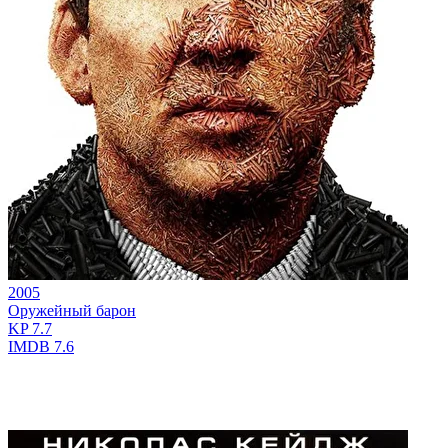
2005
Оружейный барон
KP
7.7
IMDB
7.6