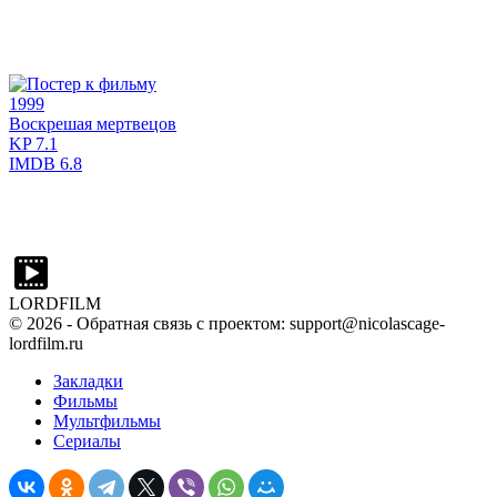
1999
Воскрешая мертвецов
KP
7.1
IMDB
6.8
LORDFILM
©
2026
- Обратная связь с проектом: support@nicolascage-
lordfilm.ru
Закладки
Фильмы
Мультфильмы
Сериалы