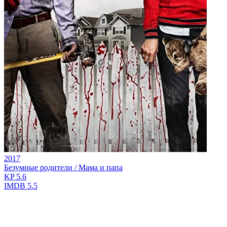
2017
Безумные родители / Мама и папа
KP
5.6
IMDB
5.5