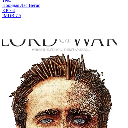
1995
Покидая Лас-Вегас
KP
7.4
IMDB
7.5