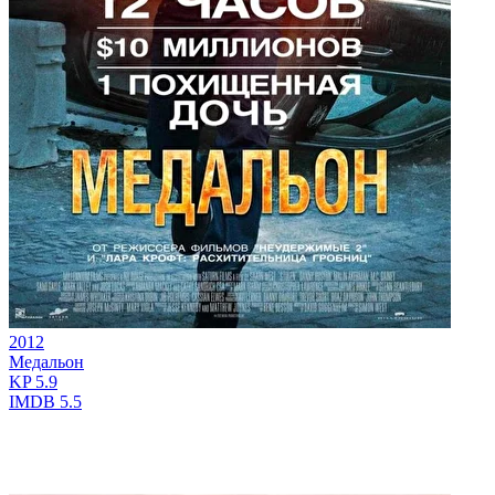
2012
Медальон
KP
5.9
IMDB
5.5