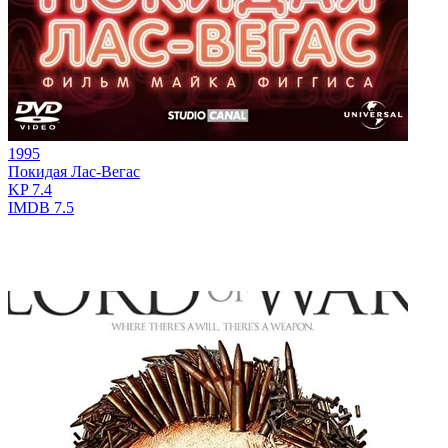
1995
Покидая Лас-Вегас
KP
7.4
IMDB
7.5