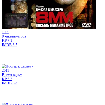
1999
8 миллиметров
KP
7.1
IMDB
6.5
2011
Время ведьм
KP
6.2
IMDB
5.4