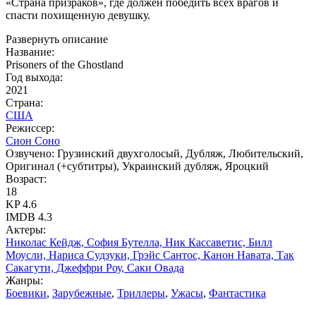
«Страна призраков», где должен победить всех врагов и
спасти похищенную девушку.
Развернуть описание
Название:
Prisoners of the Ghostland
Год выхода:
2021
Страна:
США
Режиссер:
Сион Соно
Озвучено:
Грузинский двухголосый, Дубляж, Любительский,
Оригинал (+субтитры), Украинский дубляж, Яроцкий
Возраст:
18
KP
4.6
IMDB
4.3
Актеры:
Николас Кейдж, София Бутелла, Ник Кассаветис, Билл
Моусли, Нариса Судзуки, Грэйс Сантос, Канон Навата, Так
Сакагути, Джеффри Роу, Саки Овада
Жанры:
Боевики
,
Зарубежные
,
Триллеры
,
Ужасы
,
Фантастика