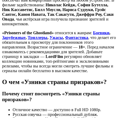
обеспечат вам комфортный просмотр на любом устройстве. В
фильме задействованы:
Николас Кейдж, София Бутелла,
Ник Кассаветис, Билл Моусли, Нариса Судзуки, Грэйс
Сантос, Канон Навата, Так Сакагути, Джеффри Роу, Саки
Овада
, чья актёрская игра получила признание зрителей и
кинокритиков.
«Prisoners of the Ghostland»
относится к жанрам:
Боевики
,
Зарубежные
,
Триллеры
,
Ужасы
,
Фантастика
, что делает его
обязательным к просмотру для поклонников этого
направления. Возрастное ограничение —
18+
. Перед началом
ознакомьтесь с рекомендациями для зрителей. Добавьте
страницу в закладки —
LordFilm
регулярно обновляет
коллекцию новинками, топ-рейтингами и эксклюзивными
релизами, чтобы вы всегда могли смотреть лучшие фильмы и
сериалы онлайн бесплатно в высоком качестве.
О чем «Узники страны призраков»?
Почему стоит посмотреть «Узники страны
призраков»?
Отличное качество — доступно в Full HD 1080p.
Русская озвучка — профессиональный дубляж.