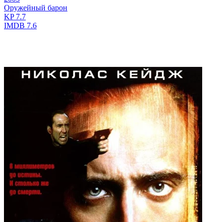
Оружейный барон
KP
7.7
IMDB
7.6