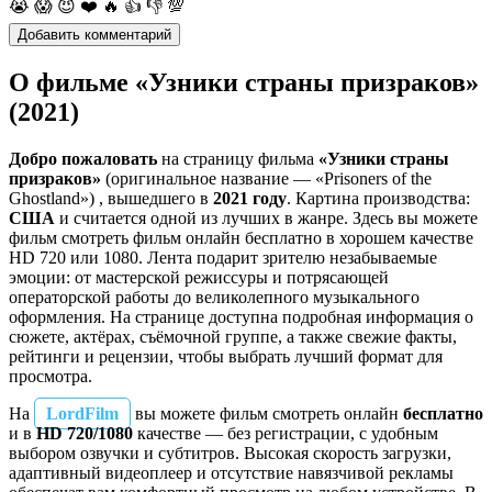
😭
😱
😈
❤️
🔥
👍
👎
💯
О фильме «Узники страны призраков»
(2021)
Добро пожаловать
на страницу фильма
«Узники страны
призраков»
(оригинальное название — «Prisoners of the
Ghostland») , вышедшего в
2021 году
. Картина производства:
США
и считается одной из лучших в жанре. Здесь вы можете
фильм смотреть фильм онлайн бесплатно в хорошем качестве
HD 720 или 1080. Лента подарит зрителю незабываемые
эмоции: от мастерской режиссуры и потрясающей
операторской работы до великолепного музыкального
оформления. На странице доступна подробная информация о
сюжете, актёрах, съёмочной группе, а также свежие факты,
рейтинги и рецензии, чтобы выбрать лучший формат для
просмотра.
На
LordFilm
вы можете фильм смотреть онлайн
бесплатно
и в
HD 720/1080
качестве — без регистрации, с удобным
выбором озвучки и субтитров. Высокая скорость загрузки,
адаптивный видеоплеер и отсутствие навязчивой рекламы