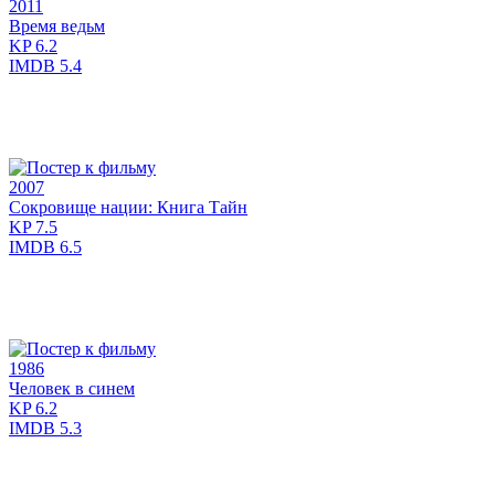
2011
Время ведьм
KP
6.2
IMDB
5.4
2007
Сокровище нации: Книга Тайн
KP
7.5
IMDB
6.5
1986
Человек в синем
KP
6.2
IMDB
5.3