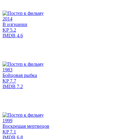
2014
В изгнании
KP
5.2
IMDB
4.6
1983
Бойцовая рыбка
KP
7.7
IMDB
7.2
1999
Воскрешая мертвецов
KP
7.1
IMDB
6.8