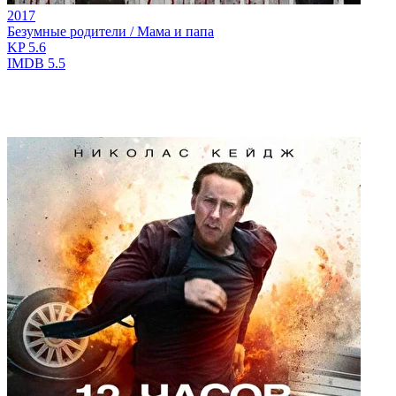
2017
Безумные родители / Мама и папа
KP
5.6
IMDB
5.5