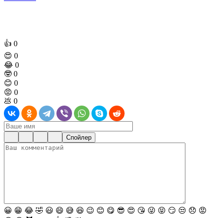
👍
0
😍
0
😂
0
🤓
0
😊
0
😡
0
💩
0
Спойлер
😀
😁
😂
🤣
😃
😄
😅
😆
😉
😊
😋
😎
😍
😘
😜
😝
😏
😒
😞
😡