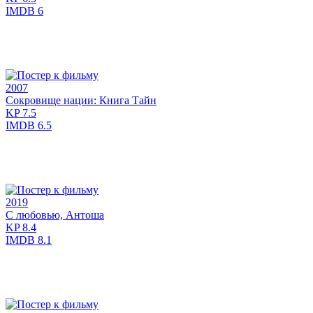
IMDB
6
2007
Сокровище нации: Книга Тайн
KP
7.5
IMDB
6.5
2019
С любовью, Антоша
KP
8.4
IMDB
8.1