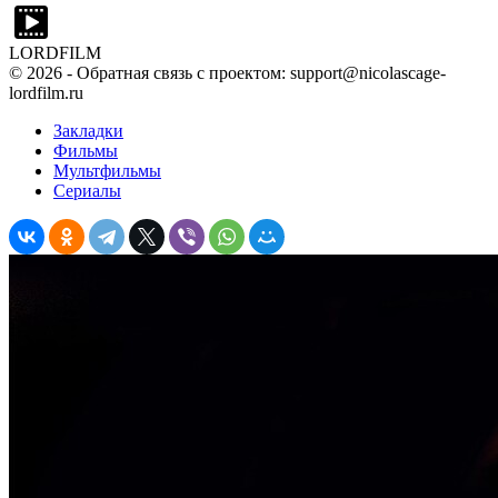
LORDFILM
©
2026
- Обратная связь с проектом: support@nicolascage-
lordfilm.ru
Закладки
Фильмы
Мультфильмы
Сериалы