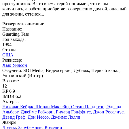
преступников. В это время герой понимает, что игры
кончились, а работа приобретает совершенно другой, опасный
для жизни, оттенок...
Развернуть описание
Название:
Guarding Tess
Год выхода:
1994
Страна:
США
Режиссер:
Хью Уилсон
Озвучено:
SDI Media, Видеосервис, Дубляж, Первый канал,
Украинский (Интер)
Возраст:
12
KP
6.9
IMDB
6.2
Актеры:
Николас Кейдж, Ширли Маклейн, Остин Пендлтон, Эдвард
Альберт, Джеймс Ребхорн, Ричард Гриффитс, Джон Роселиус,
Дэвид Граф, Дон Йессо, Джеймс Лэлли
Жанры:
Драмы
,
Зарубежные
,
Комедии