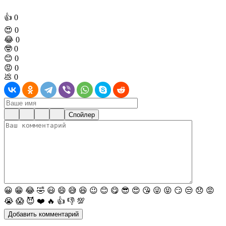
👍
0
😍
0
😂
0
🤓
0
😊
0
😡
0
💩
0
Спойлер
😀
😁
😂
🤣
😃
😄
😅
😆
😉
😊
😋
😎
😍
😘
😜
😝
😏
😒
😞
😡
😭
😱
😈
❤️
🔥
👍
👎
💯