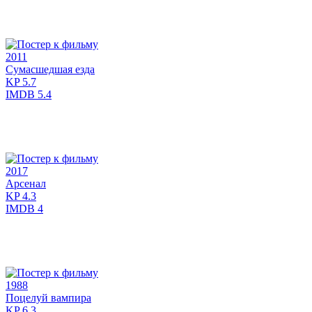
2011
Сумасшедшая езда
KP
5.7
IMDB
5.4
2017
Арсенал
KP
4.3
IMDB
4
1988
Поцелуй вампира
KP
6.3