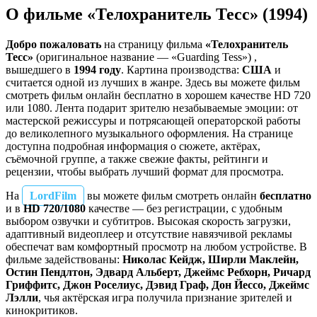
О фильме «Телохранитель Тесс» (1994)
Добро пожаловать
на страницу фильма
«Телохранитель
Тесс»
(оригинальное название — «Guarding Tess») ,
вышедшего в
1994 году
. Картина производства:
США
и
считается одной из лучших в жанре. Здесь вы можете фильм
смотреть фильм онлайн бесплатно в хорошем качестве HD 720
или 1080. Лента подарит зрителю незабываемые эмоции: от
мастерской режиссуры и потрясающей операторской работы
до великолепного музыкального оформления. На странице
доступна подробная информация о сюжете, актёрах,
съёмочной группе, а также свежие факты, рейтинги и
рецензии, чтобы выбрать лучший формат для просмотра.
На
LordFilm
вы можете фильм смотреть онлайн
бесплатно
и в
HD 720/1080
качестве — без регистрации, с удобным
выбором озвучки и субтитров. Высокая скорость загрузки,
адаптивный видеоплеер и отсутствие навязчивой рекламы
обеспечат вам комфортный просмотр на любом устройстве. В
фильме задействованы:
Николас Кейдж, Ширли Маклейн,
Остин Пендлтон, Эдвард Альберт, Джеймс Ребхорн, Ричард
Гриффитс, Джон Роселиус, Дэвид Граф, Дон Йессо, Джеймс
Лэлли
, чья актёрская игра получила признание зрителей и
кинокритиков.