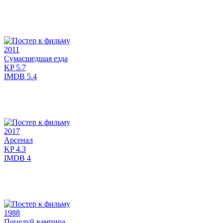
2011
Сумасшедшая езда
KP
5.7
IMDB
5.4
2017
Арсенал
KP
4.3
IMDB
4
1988
Поцелуй вампира