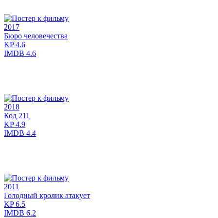
2017
Бюро человечества
KP
4.6
IMDB
4.6
2018
Код 211
KP
4.9
IMDB
4.4
2011
Голодный кролик атакует
KP
6.5
IMDB
6.2