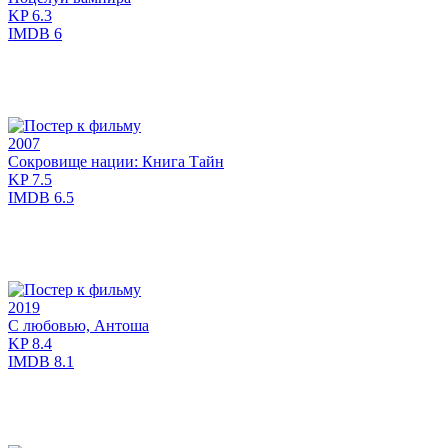
KP
6.3
IMDB
6
2007
Сокровище нации: Книга Тайн
KP
7.5
IMDB
6.5
2019
С любовью, Антоша
KP
8.4
IMDB
8.1