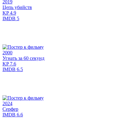
2019
Цепь убийств
KP
4.9
IMDB
5
2000
Угнать за 60 секунд
KP
7.6
IMDB
6.5
2024
Серфер
IMDB
6.6