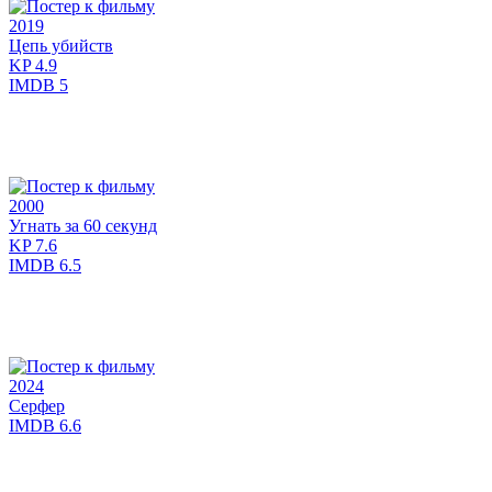
2019
Цепь убийств
KP
4.9
IMDB
5
2000
Угнать за 60 секунд
KP
7.6
IMDB
6.5
2024
Серфер
IMDB
6.6