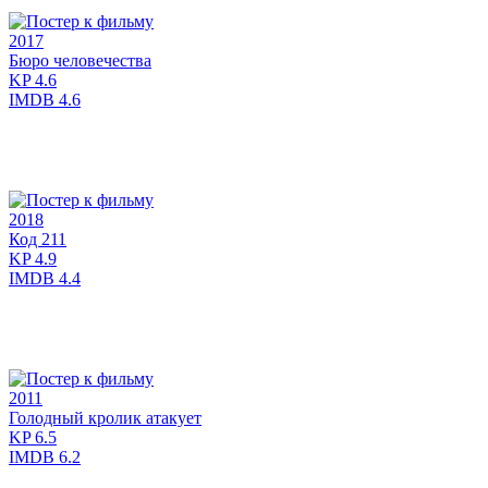
2017
Бюро человечества
KP
4.6
IMDB
4.6
2018
Код 211
KP
4.9
IMDB
4.4
2011
Голодный кролик атакует
KP
6.5
IMDB
6.2