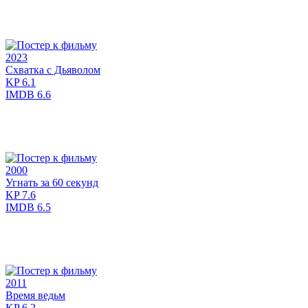
2023
Схватка с Дьяволом
KP
6.1
IMDB
6.6
2000
Угнать за 60 секунд
KP
7.6
IMDB
6.5
2011
Время ведьм
KP
6.2