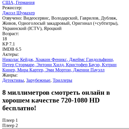
США, Германия
Режиссер:
Джоэл Шумахер
Озвучено:
Видеосервис, Володарский, Гаврилов, Дубляж,
Живов, Одноголосый закадровый, Оригинал (+субтитры),
Украинский (ICTV), Яроцкий
Возраст:
18
KP
7.1
IMDB
6.5
Актеры:
Николас Кейдж, Хоакин Феникс, Джеймс Гандольфини,
Петер Стормаре, Энтони Хилд, Кристофер Бауэр, Кэтрин
Кинер, Мира Картер, Эми Мортон, Дженни Пауэлл
Жанры:
Детективы
,
Зарубежные
,
Триллеры
8 миллиметров смотреть онлайн в
хорошем качестве 720-1080 HD
бесплатно!
Плеер 1
Плеер 2