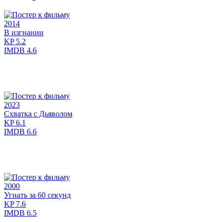
2014
В изгнании
KP
5.2
IMDB
4.6
2023
Схватка с Дьяволом
KP
6.1
IMDB
6.6
2000
Угнать за 60 секунд
KP
7.6
IMDB
6.5