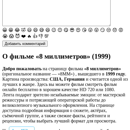
😀
😁
😂
🤣
😃
😄
😅
😆
😉
😊
😋
😎
😍
😘
😜
😝
😏
😒
😞
😡
😭
😱
😈
❤️
🔥
👍
👎
💯
О фильме «8 миллиметров» (1999)
Добро пожаловать
на страницу фильма
«8 миллиметров»
(оригинальное название — «8MM») , вышедшего в
1999 году
.
Картина производства:
США, Германия
и считается одной из
лучших в жанре. Здесь вы можете фильм смотреть фильм
онлайн бесплатно в хорошем качестве HD 720 или 1080.
Лента подарит зрителю незабываемые эмоции: от мастерской
режиссуры и потрясающей операторской работы до
великолепного музыкального оформления. На странице
доступна подробная информация о сюжете, актёрах,
съёмочной группе, а также свежие факты, рейтинги и
рецензии, чтобы выбрать лучший формат для просмотра.