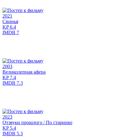
2021
Свинья
KP
6.4
IMDB
7
2003
Великолепная афера
KP
7.4
IMDB
7.3
2023
Отзвуки прошлого / По старинке
KP
5.4
IMDB
5.3