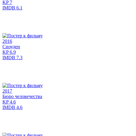
KP
7
IMDB
6.1
2016
Сноуден
KP
6.9
IMDB
7.3
2017
Бюро человечества
KP
4.6
IMDB
4.6