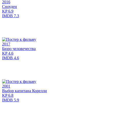
2016
Сноуден
KP
6.9
IMDB
7.3
2017
Бюро человечества
KP
4.6
IMDB
4.6
2001
Выбор капитана Корелли
KP
6.8
IMDB
5.9