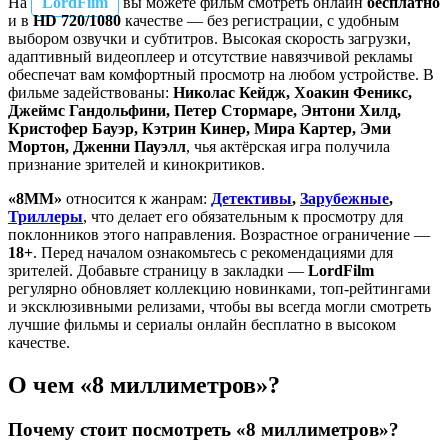
На
LordFilm
вы можете фильм смотреть онлайн
бесплатно
и в
HD 720/1080
качестве — без регистрации, с удобным
выбором озвучки и субтитров. Высокая скорость загрузки,
адаптивный видеоплеер и отсутствие навязчивой рекламы
обеспечат вам комфортный просмотр на любом устройстве. В
фильме задействованы:
Николас Кейдж, Хоакин Феникс,
Джеймс Гандольфини, Петер Стормаре, Энтони Хилд,
Кристофер Бауэр, Кэтрин Кинер, Мира Картер, Эми
Мортон, Дженни Пауэлл
, чья актёрская игра получила
признание зрителей и кинокритиков.
«8MM»
относится к жанрам:
Детективы
,
Зарубежные
,
Триллеры
, что делает его обязательным к просмотру для
поклонников этого направления. Возрастное ограничение —
18+
. Перед началом ознакомьтесь с рекомендациями для
зрителей. Добавьте страницу в закладки —
LordFilm
регулярно обновляет коллекцию новинками, топ-рейтингами
и эксклюзивными релизами, чтобы вы всегда могли смотреть
лучшие фильмы и сериалы онлайн бесплатно в высоком
качестве.
О чем «8 миллиметров»?
Почему стоит посмотреть «8 миллиметров»?