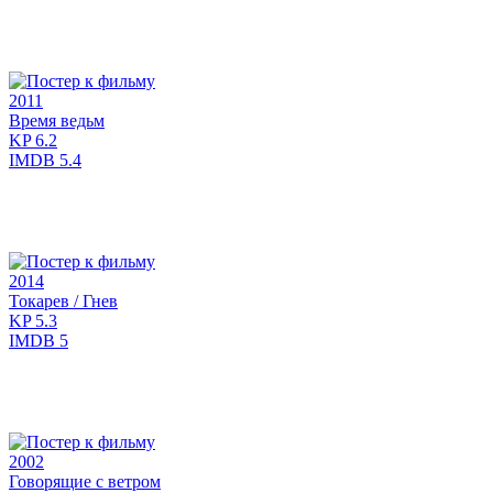
2011
Время ведьм
KP
6.2
IMDB
5.4
2014
Токарев / Гнев
KP
5.3
IMDB
5
2002
Говорящие с ветром