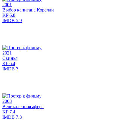
2001
Выбор капитана Корелли
KP
6.8
IMDB
5.9
2021
Свинья
KP
6.4
IMDB
7
2003
Великолепная афера
KP
7.4
IMDB
7.3