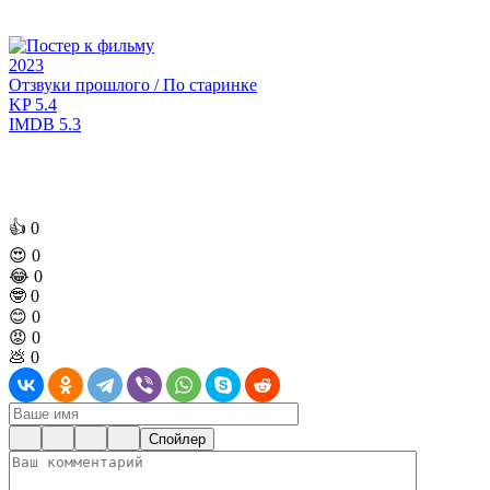
2023
Отзвуки прошлого / По старинке
KP
5.4
IMDB
5.3
👍
0
😍
0
😂
0
🤓
0
😊
0
😡
0
💩
0
Спойлер