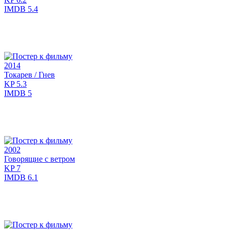
IMDB
5.4
2014
Токарев / Гнев
KP
5.3
IMDB
5
2002
Говорящие с ветром
KP
7
IMDB
6.1