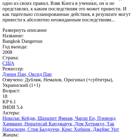
одно из своих правил. Взяв Конга в ученики, он и не
представлял, к каким последствиям это может привести. И
как тщательно спланированные действия, в результате могут
привести к абсолютно неожиданным последствиям...
Развернуть описание
Название:
Bangkok Dangerous
Год выхода:
2008
Страна:
США
Режиссер:
Дэнни Пан, Оксид Пан
Озвучено:
Дубляж, Немахов, Оригинал (+субтитры),
Украинский (1+1)
Возраст:
18
KP
6.1
IMDB
5.4
Актеры:
Николас Кейдж, Шахкрит Ямнам, Чарли Ен, Пэнворд
Хаммани, Ниратисай Канджарук, Дом Хетракул, Так
Напаскорн, Стив Балдоччи, Крис Хибинк, Джеймс Уит
Жанры: