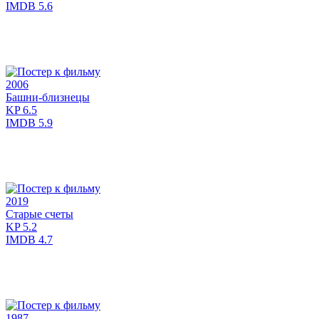
IMDB
5.6
2006
Башни-близнецы
KP
6.5
IMDB
5.9
2019
Старые счеты
KP
5.2
IMDB
4.7
1987