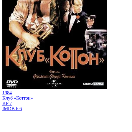
1984
Клуб «Коттон»
KP
7
IMDB
6.6