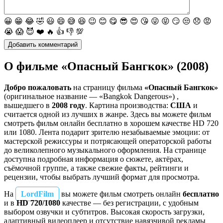
😀
😁
😂
🤣
😃
😄
😅
😆
😉
😊
😋
😎
😍
😘
😜
😝
😏
😒
😞
😡
😭
😱
😈
❤️
🔥
👍
👎
💯
О фильме «Опасный Бангкок» (2008)
Добро пожаловать
на страницу фильма
«Опасный Бангкок»
(оригинальное название — «Bangkok Dangerous») ,
вышедшего в
2008 году
. Картина производства:
США
и
считается одной из лучших в жанре. Здесь вы можете фильм
смотреть фильм онлайн бесплатно в хорошем качестве HD 720
или 1080. Лента подарит зрителю незабываемые эмоции: от
мастерской режиссуры и потрясающей операторской работы
до великолепного музыкального оформления. На странице
доступна подробная информация о сюжете, актёрах,
съёмочной группе, а также свежие факты, рейтинги и
рецензии, чтобы выбрать лучший формат для просмотра.
На
LordFilm
вы можете фильм смотреть онлайн
бесплатно
и в
HD 720/1080
качестве — без регистрации, с удобным
выбором озвучки и субтитров. Высокая скорость загрузки,
адаптивный видеоплеер и отсутствие навязчивой рекламы