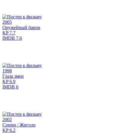
2005
Оружейный барон
KP
7.7
IMDB
7.6
1998
Глаза змеи
KP
6.9
IMDB
6
2002
Сонни / Жиголо
KP
6.2