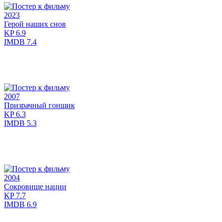
2023
Герой наших снов
KP
6.9
IMDB
7.4
2007
Призрачный гонщик
KP
6.3
IMDB
5.3
2004
Сокровище нации
KP
7.7
IMDB
6.9