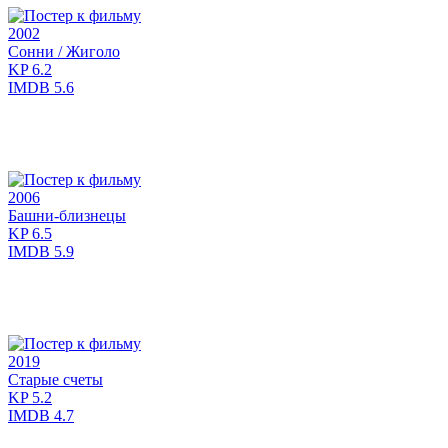
2002
Сонни / Жиголо
KP
6.2
IMDB
5.6
2006
Башни-близнецы
KP
6.5
IMDB
5.9
2019
Старые счеты
KP
5.2
IMDB
4.7