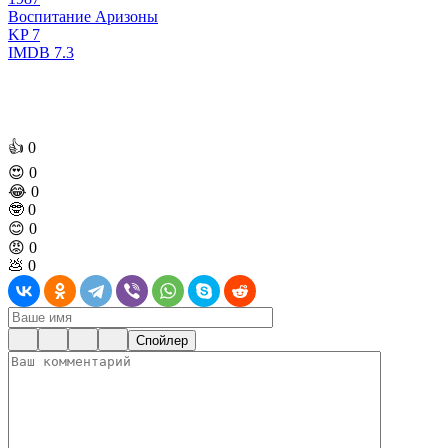
Воспитание Аризоны
KP
7
IMDB
7.3
👍
0
😍
0
😂
0
🤓
0
😊
0
😡
0
💩
0
Спойлер