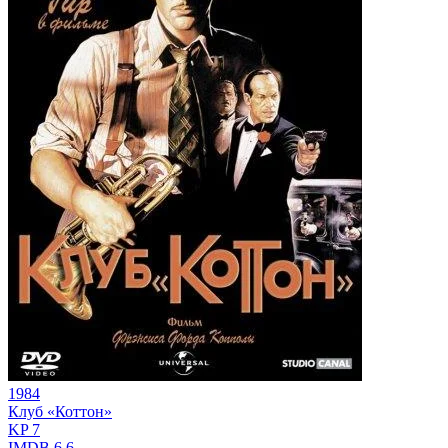
1984
Клуб «Коттон»
KP
7
IMDB
6.6