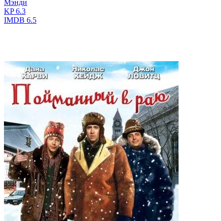
Мэнди
KP
6.3
IMDB
6.5