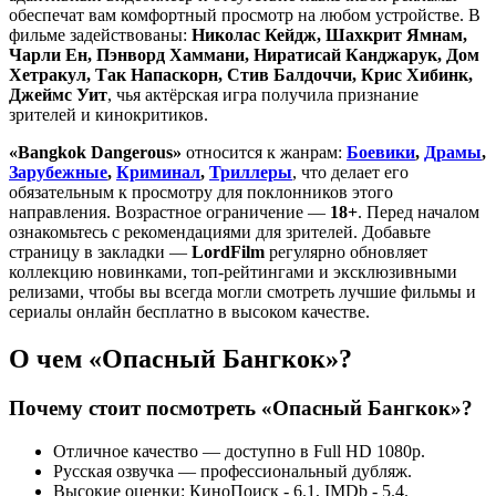
обеспечат вам комфортный просмотр на любом устройстве. В
фильме задействованы:
Николас Кейдж, Шахкрит Ямнам,
Чарли Ен, Пэнворд Хаммани, Ниратисай Канджарук, Дом
Хетракул, Так Напаскорн, Стив Балдоччи, Крис Хибинк,
Джеймс Уит
, чья актёрская игра получила признание
зрителей и кинокритиков.
«Bangkok Dangerous»
относится к жанрам:
Боевики
,
Драмы
,
Зарубежные
,
Криминал
,
Триллеры
, что делает его
обязательным к просмотру для поклонников этого
направления. Возрастное ограничение —
18+
. Перед началом
ознакомьтесь с рекомендациями для зрителей. Добавьте
страницу в закладки —
LordFilm
регулярно обновляет
коллекцию новинками, топ-рейтингами и эксклюзивными
релизами, чтобы вы всегда могли смотреть лучшие фильмы и
сериалы онлайн бесплатно в высоком качестве.
О чем «Опасный Бангкок»?
Почему стоит посмотреть «Опасный Бангкок»?
Отличное качество — доступно в Full HD 1080p.
Русская озвучка — профессиональный дубляж.
Высокие оценки: КиноПоиск - 6.1, IMDb - 5.4.