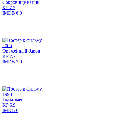
Сокровище нации
KP
7.7
IMDB
6.9
2005
Оружейный барон
KP
7.7
IMDB
7.6
1998
Глаза змеи
KP
6.9
IMDB
6