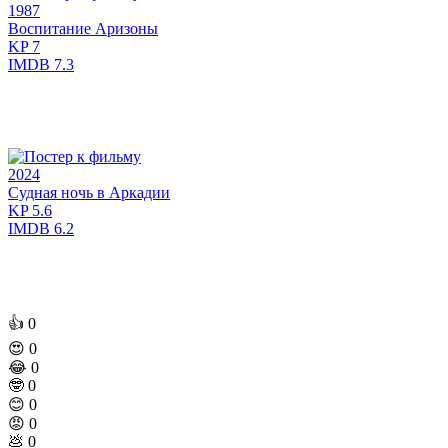
1987
Воспитание Аризоны
KP
7
IMDB
7.3
2024
Судная ночь в Аркадии
KP
5.6
IMDB
6.2
👍
0
😍
0
😂
0
🤓
0
😊
0
😡
0
💩
0