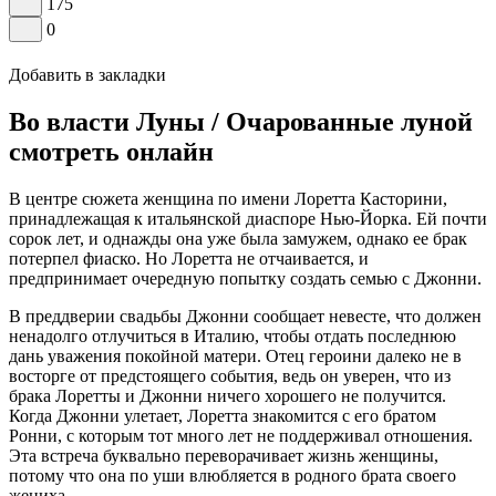
175
0
Добавить в закладки
Во власти Луны / Очарованные луной
смотреть онлайн
В центре сюжета женщина по имени Лоретта Касторини,
принадлежащая к итальянской диаспоре Нью-Йорка. Ей почти
сорок лет, и однажды она уже была замужем, однако ее брак
потерпел фиаско. Но Лоретта не отчаивается, и
предпринимает очередную попытку создать семью с Джонни.
В преддверии свадьбы Джонни сообщает невесте, что должен
ненадолго отлучиться в Италию, чтобы отдать последнюю
дань уважения покойной матери. Отец героини далеко не в
восторге от предстоящего события, ведь он уверен, что из
брака Лоретты и Джонни ничего хорошего не получится.
Когда Джонни улетает, Лоретта знакомится с его братом
Ронни, с которым тот много лет не поддерживал отношения.
Эта встреча буквально переворачивает жизнь женщины,
потому что она по уши влюбляется в родного брата своего
жениха…