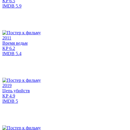
KP
6.5
IMDB
5.9
2011
Время ведьм
KP
6.2
IMDB
5.4
2019
Цепь убийств
KP
4.9
IMDB
5