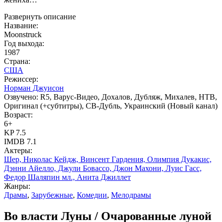
Развернуть описание
Название:
Moonstruck
Год выхода:
1987
Страна:
США
Режиссер:
Норман Джуисон
Озвучено:
R5, Варус-Видео, Дохалов, Дубляж, Михалев, НТВ,
Оригинал (+субтитры), СВ-Дубль, Украинский (Новый канал)
Возраст:
6+
KP
7.5
IMDB
7.1
Актеры:
Шер, Николас Кейдж, Винсент Гардения, Олимпия Дукакис,
Дэнни Айелло, Джули Бовассо, Джон Махони, Луис Гасс,
Федор Шаляпин мл., Анита Джиллет
Жанры:
Драмы
,
Зарубежные
,
Комедии
,
Мелодрамы
Во власти Луны / Очарованные луной