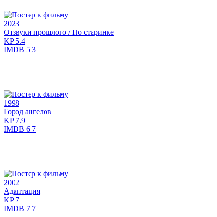
2023
Отзвуки прошлого / По старинке
KP
5.4
IMDB
5.3
1998
Город ангелов
KP
7.9
IMDB
6.7
2002
Адаптация
KP
7
IMDB
7.7