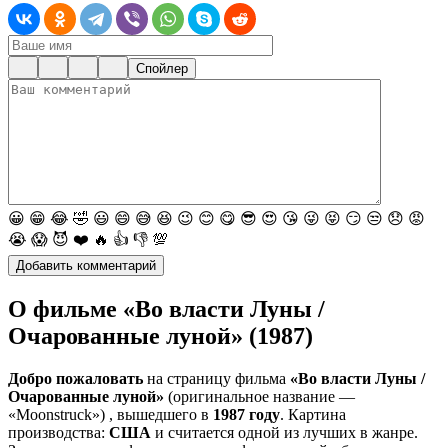
Спойлер
😀
😁
😂
🤣
😃
😄
😅
😆
😉
😊
😋
😎
😍
😘
😜
😝
😏
😒
😞
😡
😭
😱
😈
❤️
🔥
👍
👎
💯
О фильме «Во власти Луны /
Очарованные луной» (1987)
Добро пожаловать
на страницу фильма
«Во власти Луны /
Очарованные луной»
(оригинальное название —
«Moonstruck») , вышедшего в
1987 году
. Картина
производства:
США
и считается одной из лучших в жанре.