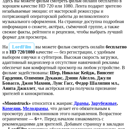
Здесь вы можете фильм смотреть фильм онлайн бесплатно в
хорошем качестве HD 720 или 1080. Лента подарит зрителю
незабываемые эмоции: от мастерской режиссуры и
потрясающей операторской работы до великолепного
музыкального оформления. На странице доступна подробная
информация о сюжете, актёрах, съёмочной группе, а также
свежие факты, рейтинги и рецензии, чтобы выбрать лучший
формат для просмотра.
На
LordFilm
вы можете фильм смотреть онлайн
бесплатно
и в
HD 720/1080
качестве — без регистрации, с удобным
выбором озвучки и субтитров. Высокая скорость загрузки,
адаптивный видеоплеер и отсутствие навязчивой рекламы
обеспечат вам комфортный просмотр на любом устройстве. В
фильме задействованы:
Шер, Николас Кейдж, Винсент
Гардения, Олимпия Дукакис, Дэнни Айелло, Джули
Бовассо, Джон Махони, Луис Гасс, Федор Шаляпин мл.,
Анита Джиллет
, чья актёрская игра получила признание
зрителей и кинокритиков.
«Moonstruck»
относится к жанрам:
Драмы
,
Зарубежные
,
Комедии
,
Мелодрамы
, что делает его обязательным к
просмотру для поклонников этого направления. Возрастное
ограничение —
6++
. Перед началом ознакомьтесь с
рекомендациями для зрителей. Добавьте страницу в закладки