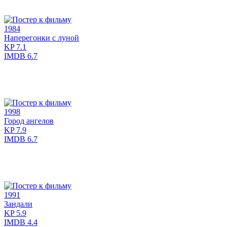
1984
Наперегонки с луной
KP
7.1
IMDB
6.7
1998
Город ангелов
KP
7.9
IMDB
6.7
1991
Зандали
KP
5.9
IMDB
4.4