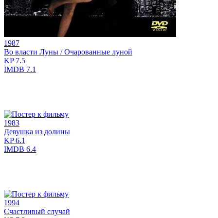
1987
Во власти Луны / Очарованные луной
KP
7.5
IMDB
7.1
1983
Девушка из долины
KP
6.1
IMDB
6.4
1994
Счастливый случай