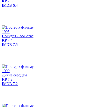
KP
7.3
IMDB
6.4
1995
Покидая Лас-Вегас
KP
7.4
IMDB
7.5
1990
Дикие сердцем
KP
7.2
IMDB
7.2