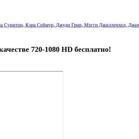
да Суинтон, Кэра Сеймур, Джуди Грир, Мэгги Джилленхол, Джи
качестве 720-1080 HD бесплатно!