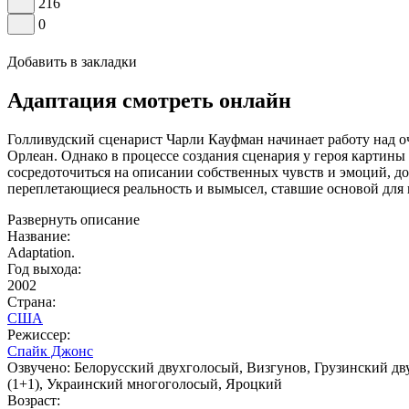
216
0
Добавить в закладки
Адаптация смотреть онлайн
Голливудский сценарист Чарли Кауфман начинает работу над 
Орлеан. Однако в процессе создания сценария у героя картин
сосредоточиться на описании собственных чувств и эмоций, до
переплетающиеся реальность и вымысел, ставшие основой для 
Развернуть описание
Название:
Adaptation.
Год выхода:
2002
Страна:
США
Режиссер:
Спайк Джонс
Озвучено:
Белорусский двухголосый, Визгунов, Грузинский дв
(1+1), Украинский многоголосый, Яроцкий
Возраст: