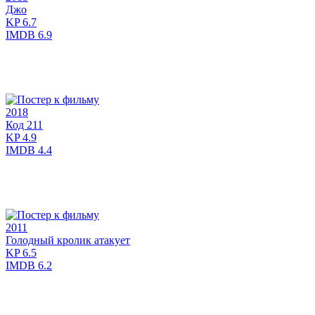
Джо
KP
6.7
IMDB
6.9
2018
Код 211
KP
4.9
IMDB
4.4
2011
Голодный кролик атакует
KP
6.5
IMDB
6.2