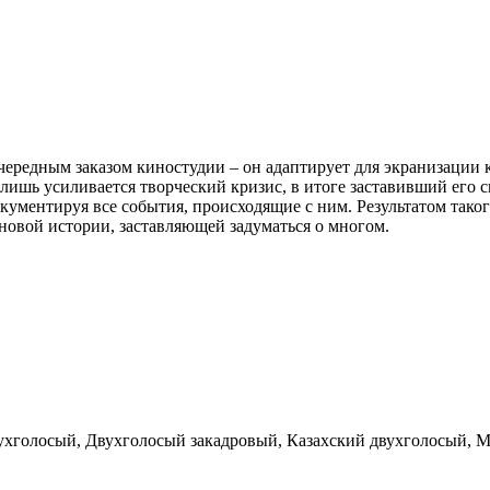
очередным заказом киностудии – он адаптирует для экранизаци
ы лишь усиливается творческий кризис, в итоге заставивший ег
кументируя все события, происходящие с ним. Результатом тако
новой истории, заставляющей задуматься о многом.
ухголосый, Двухголосый закадровый, Казахский двухголосый, 