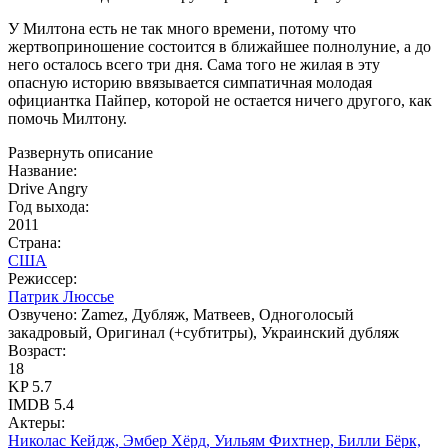
У Милтона есть не так много времени, потому что
жертвоприношение состоится в ближайшее полнолуние, а до
него осталось всего три дня. Сама того не жилая в эту
опасную историю ввязывается симпатичная молодая
официантка Пайпер, которой не остается ничего другого, как
помочь Милтону.
Развернуть описание
Название:
Drive Angry
Год выхода:
2011
Страна:
США
Режиссер:
Патрик Люссье
Озвучено:
Zamez, Дубляж, Матвеев, Одноголосый
закадровый, Оригинал (+субтитры), Украинский дубляж
Возраст:
18
KP
5.7
IMDB
5.4
Актеры:
Николас Кейдж, Эмбер Хёрд, Уильям Фихтнер, Билли Бёрк,