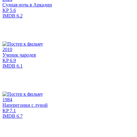
Судная ночь в Аркадии
KP
5.6
IMDB
6.2
2010
Ученик чародея
KP
6.9
IMDB
6.1
1984
Наперегонки с луной
KP
7.1
IMDB
6.7