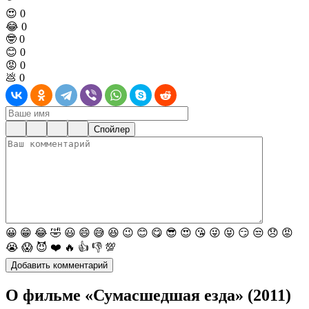
😍
0
😂
0
🤓
0
😊
0
😡
0
💩
0
Спойлер
😀
😁
😂
🤣
😃
😄
😅
😆
😉
😊
😋
😎
😍
😘
😜
😝
😏
😒
😞
😡
😭
😱
😈
❤️
🔥
👍
👎
💯
О фильме «Сумасшедшая езда» (2011)