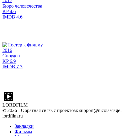
2017
Бюро человечества
KP
4.6
IMDB
4.6
2016
Сноуден
KP
6.9
IMDB
7.3
LORDFILM
©
2026
- Обратная связь с проектом: support@nicolascage-
lordfilm.ru
Закладки
Фильмы