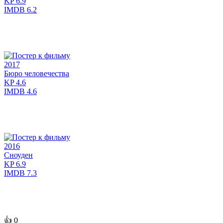
KP
6.9
IMDB
6.2
2017
Бюро человечества
KP
4.6
IMDB
4.6
2016
Сноуден
KP
6.9
IMDB
7.3
👍
0