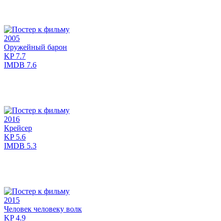
2005
Оружейный барон
KP
7.7
IMDB
7.6
2016
Крейсер
KP
5.6
IMDB
5.3
2015
Человек человеку волк
KP
4.9