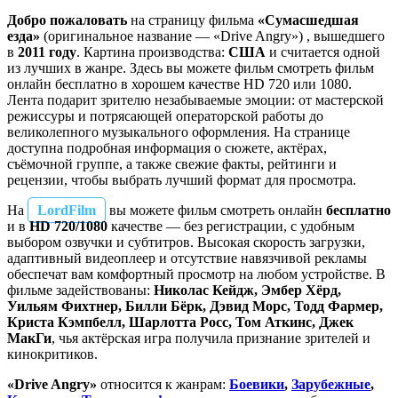
Добро пожаловать
на страницу фильма
«Сумасшедшая
езда»
(оригинальное название — «Drive Angry») , вышедшего
в
2011 году
. Картина производства:
США
и считается одной
из лучших в жанре. Здесь вы можете фильм смотреть фильм
онлайн бесплатно в хорошем качестве HD 720 или 1080.
Лента подарит зрителю незабываемые эмоции: от мастерской
режиссуры и потрясающей операторской работы до
великолепного музыкального оформления. На странице
доступна подробная информация о сюжете, актёрах,
съёмочной группе, а также свежие факты, рейтинги и
рецензии, чтобы выбрать лучший формат для просмотра.
На
LordFilm
вы можете фильм смотреть онлайн
бесплатно
и в
HD 720/1080
качестве — без регистрации, с удобным
выбором озвучки и субтитров. Высокая скорость загрузки,
адаптивный видеоплеер и отсутствие навязчивой рекламы
обеспечат вам комфортный просмотр на любом устройстве. В
фильме задействованы:
Николас Кейдж, Эмбер Хёрд,
Уильям Фихтнер, Билли Бёрк, Дэвид Морс, Тодд Фармер,
Криста Кэмпбелл, Шарлотта Росс, Том Аткинс, Джек
МакГи
, чья актёрская игра получила признание зрителей и
кинокритиков.
«Drive Angry»
относится к жанрам:
Боевики
,
Зарубежные
,