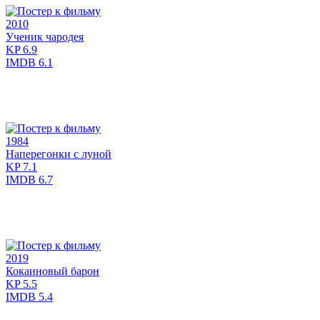
2010
Ученик чародея
KP
6.9
IMDB
6.1
1984
Наперегонки с луной
KP
7.1
IMDB
6.7
2019
Кокаиновый барон
KP
5.5
IMDB
5.4