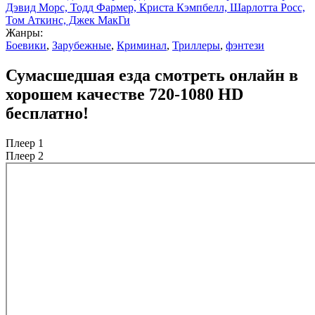
Дэвид Морс, Тодд Фармер, Криста Кэмпбелл, Шарлотта Росс,
Том Аткинс, Джек МакГи
Жанры:
Боевики
,
Зарубежные
,
Криминал
,
Триллеры
,
фэнтези
Сумасшедшая езда смотреть онлайн в
хорошем качестве 720-1080 HD
бесплатно!
Плеер 1
Плеер 2