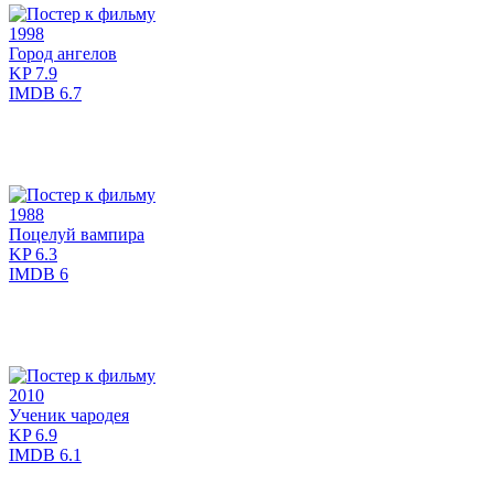
1998
Город ангелов
KP
7.9
IMDB
6.7
1988
Поцелуй вампира
KP
6.3
IMDB
6
2010
Ученик чародея
KP
6.9
IMDB
6.1