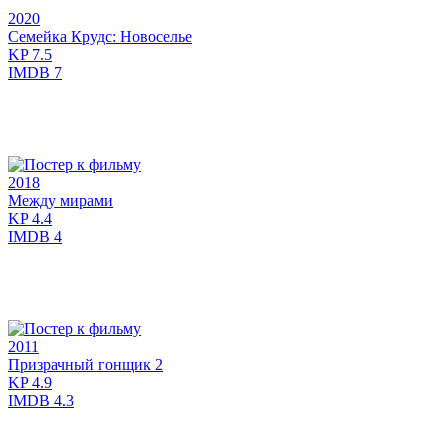
2020
Семейка Крудс: Новоселье
KP
7.5
IMDB
7
2018
Между мирами
KP
4.4
IMDB
4
2011
Призрачный гонщик 2
KP
4.9
IMDB
4.3