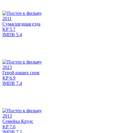
2011
Сумасшедшая езда
KP
5.7
IMDB
5.4
2023
Герой наших снов
KP
6.9
IMDB
7.4
2013
Семейка Крудс
KP
7.6
IMDB
7.2