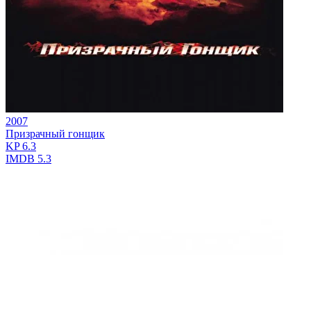
2007
Призрачный гонщик
KP
6.3
IMDB
5.3