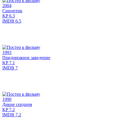
2004
Синоптик
KP
6.3
IMDB
6.5
1993
Придорожное заведение
KP
7.1
IMDB
7
1990
Дикие сердцем
KP
7.2
IMDB
7.2