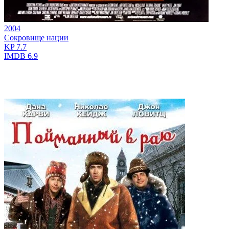
2004
Сокровище нации
KP
7.7
IMDB
6.9