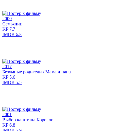
2000
Семьянин
KP
7.7
IMDB
6.8
2017
Безумные родители / Мама и папа
KP
5.6
IMDB
5.5
2001
Выбор капитана Корелли
KP
6.8
IMDB
5.9