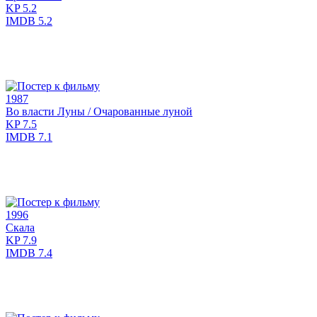
KP
5.2
IMDB
5.2
1987
Во власти Луны / Очарованные луной
KP
7.5
IMDB
7.1
1996
Скала
KP
7.9
IMDB
7.4