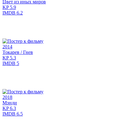
Цвет из иных миров
KP
5.9
IMDB
6.2
2014
Токарев / Гнев
KP
5.3
IMDB
5
2018
Мэнди
KP
6.3
IMDB
6.5