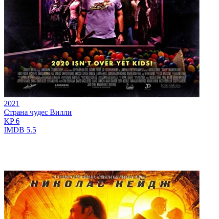
2021
Страна чудес Вилли
KP
6
IMDB
5.5