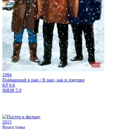
1994
Пойманный в раю / В раю, как в ловушке
KP
6.6
IMDB
5.9
2015
Врата тьмы