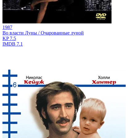
1987
Во власти Луны / Очарованные луной
KP
7.5
IMDB
7.1