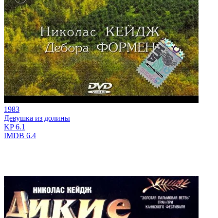
1983
Девушка из долины
KP
6.1
IMDB
6.4