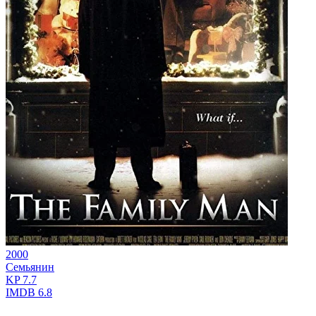
2000
Семьянин
KP
7.7
IMDB
6.8