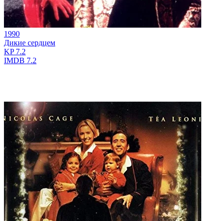
1990
Дикие сердцем
KP
7.2
IMDB
7.2