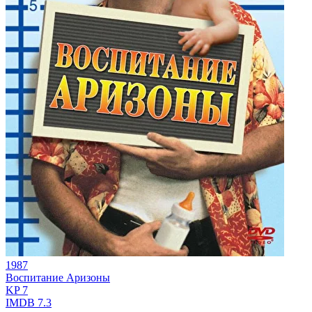
1987
Воспитание Аризоны
KP
7
IMDB
7.3