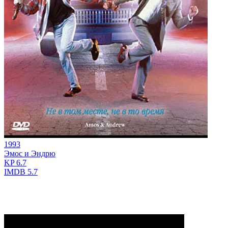
1993
Эмос и Эндрю
KP
6.7
IMDB
5.7