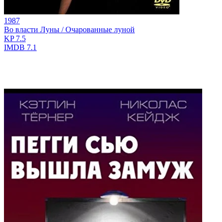
1987
Во власти Луны / Очарованные луной
KP
7.5
IMDB
7.1