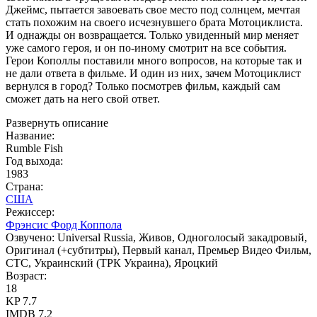
Джеймс, пытается завоевать свое место под солнцем, мечтая
стать похожим на своего исчезнувшего брата Мотоциклиста.
И однажды он возвращается. Только увиденный мир меняет
уже самого героя, и он по-иному смотрит на все события.
Герои Кополлы поставили много вопросов, на которые так и
не дали ответа в фильме. И один из них, зачем Мотоциклист
вернулся в город? Только посмотрев фильм, каждый сам
сможет дать на него свой ответ.
Развернуть описание
Название:
Rumble Fish
Год выхода:
1983
Страна:
США
Режиссер:
Фрэнсис Форд Коппола
Озвучено:
Universal Russia, Живов, Одноголосый закадровый,
Оригинал (+субтитры), Первый канал, Премьер Видео Фильм,
СТС, Украинский (ТРК Украина), Яроцкий
Возраст:
18
KP
7.7
IMDB
7.2