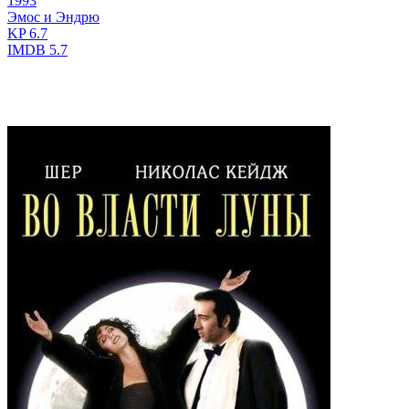
1993
Эмос и Эндрю
KP
6.7
IMDB
5.7