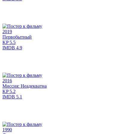
2019
Первобытный
KP
5.5
IMDB
4.9
2016
Миссия: Неадекватна
KP
5.2
IMDB
5.1
1990