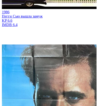
1986
Пегги Сью вышла замуж
KP
6.6
IMDB
6.4