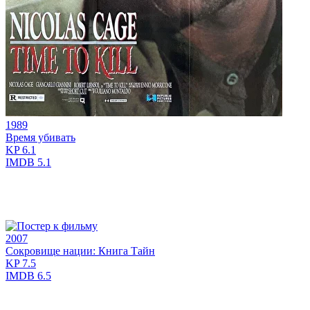
1989
Время убивать
KP
6.1
IMDB
5.1
2007
Сокровище нации: Книга Тайн
KP
7.5
IMDB
6.5