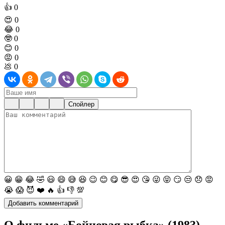
👍
0
😍
0
😂
0
🤓
0
😊
0
😡
0
💩
0
Спойлер
😀
😁
😂
🤣
😃
😄
😅
😆
😉
😊
😋
😎
😍
😘
😜
😝
😏
😒
😞
😡
😭
😱
😈
❤️
🔥
👍
👎
💯