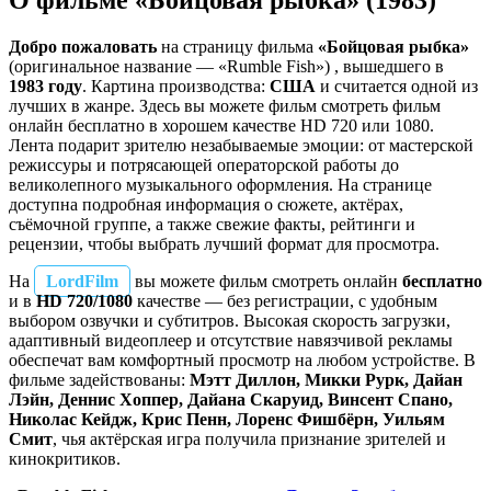
О фильме «Бойцовая рыбка» (1983)
Добро пожаловать
на страницу фильма
«Бойцовая рыбка»
(оригинальное название — «Rumble Fish») , вышедшего в
1983 году
. Картина производства:
США
и считается одной из
лучших в жанре. Здесь вы можете фильм смотреть фильм
онлайн бесплатно в хорошем качестве HD 720 или 1080.
Лента подарит зрителю незабываемые эмоции: от мастерской
режиссуры и потрясающей операторской работы до
великолепного музыкального оформления. На странице
доступна подробная информация о сюжете, актёрах,
съёмочной группе, а также свежие факты, рейтинги и
рецензии, чтобы выбрать лучший формат для просмотра.
На
LordFilm
вы можете фильм смотреть онлайн
бесплатно
и в
HD 720/1080
качестве — без регистрации, с удобным
выбором озвучки и субтитров. Высокая скорость загрузки,
адаптивный видеоплеер и отсутствие навязчивой рекламы
обеспечат вам комфортный просмотр на любом устройстве. В
фильме задействованы:
Мэтт Диллон, Микки Рурк, Дайан
Лэйн, Деннис Хоппер, Дайана Скаруид, Винсент Спано,
Николас Кейдж, Крис Пенн, Лоренс Фишбёрн, Уильям
Смит
, чья актёрская игра получила признание зрителей и
кинокритиков.