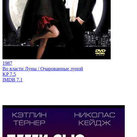
1987
Во власти Луны / Очарованные луной
KP
7.5
IMDB
7.1