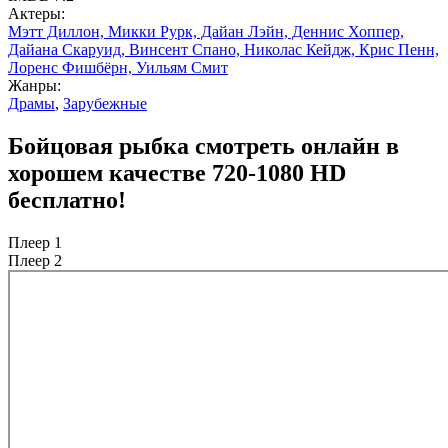
Актеры:
Мэтт Диллон, Микки Рурк, Дайан Лэйн, Деннис Хоппер,
Дайана Скаруид, Винсент Спано, Николас Кейдж, Крис Пенн,
Лоренс Фишбёрн, Уильям Смит
Жанры:
Драмы
,
Зарубежные
Бойцовая рыбка смотреть онлайн в
хорошем качестве 720-1080 HD
бесплатно!
Плеер 1
Плеер 2