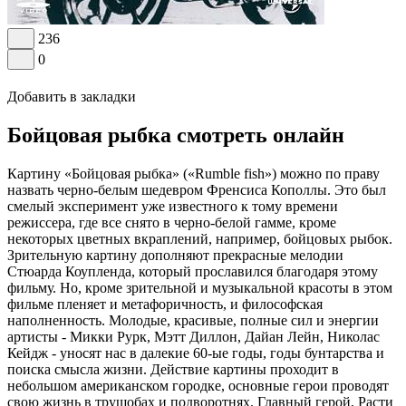
236
0
Добавить в закладки
Бойцовая рыбка смотреть онлайн
Картину «Бойцовая рыбка» («Rumble fish») можно по праву
назвать черно-белым шедевром Френсиса Кополлы. Это был
смелый эксперимент уже известного к тому времени
режиссера, где все снято в черно-белой гамме, кроме
некоторых цветных вкраплений, например, бойцовых рыбок.
Зрительную картину дополняют прекрасные мелодии
Стюарда Коупленда, который прославился благодаря этому
фильму. Но, кроме зрительной и музыкальной красоты в этом
фильме пленяет и метафоричность, и философская
наполненность. Молодые, красивые, полные сил и энергии
артисты - Микки Рурк, Мэтт Диллон, Дайан Лейн, Николас
Кейдж - уносят нас в далекие 60-ые годы, годы бунтарства и
поиска смысла жизни. Действие картины проходит в
небольшом американском городке, основные герои проводят
свою жизнь в трущобах и подворотнях. Главный герой, Расти