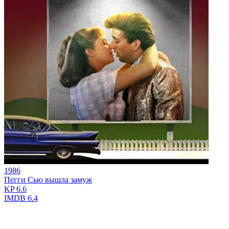
1986
Пегги Сью вышла замуж
KP
6.6
IMDB
6.4