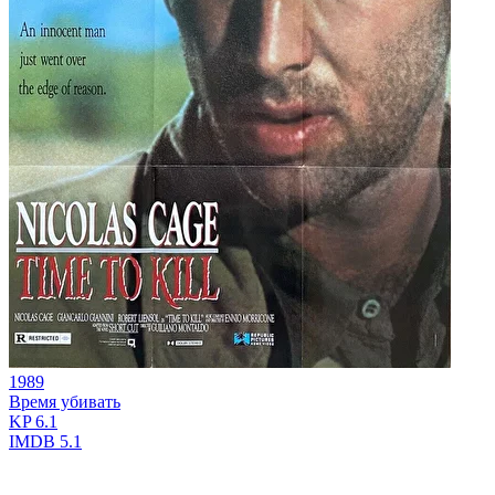
1989
Время убивать
KP
6.1
IMDB
5.1