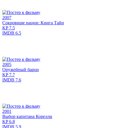
2007
Сокровище нации: Книга Тайн
KP
7.5
IMDB
6.5
2005
Оружейный барон
KP
7.7
IMDB
7.6
2001
Выбор капитана Корелли
KP
6.8
IMDB
5.9