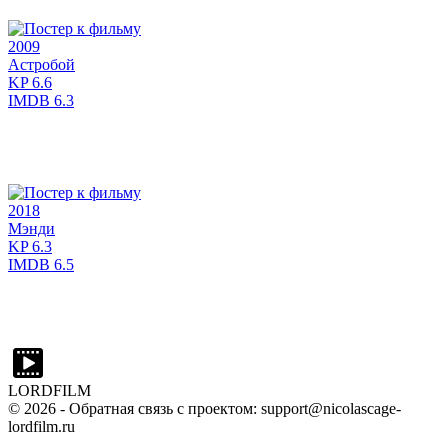
2009
Астробой
KP
6.6
IMDB
6.3
2018
Мэнди
KP
6.3
IMDB
6.5
LORDFILM
©
2026
- Обратная связь с проектом: support@nicolascage-
lordfilm.ru