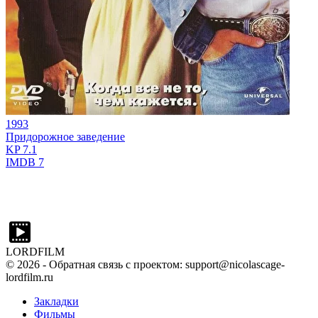
1993
Придорожное заведение
KP
7.1
IMDB
7
LORDFILM
©
2026
- Обратная связь с проектом: support@nicolascage-
lordfilm.ru
Закладки
Фильмы