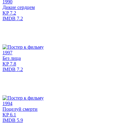
1990
Дикие сердцем
KP
7.2
IMDB
7.2
1997
Без лица
KP
7.8
IMDB
7.2
1994
Поцелуй смерти
KP
6.1
IMDB
5.9