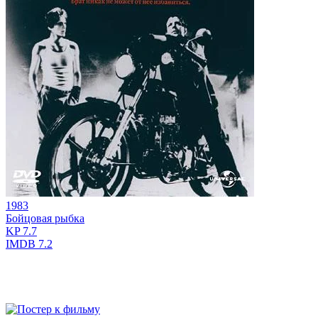
1983
Бойцовая рыбка
KP
7.7
IMDB
7.2