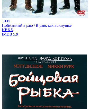
1994
Пойманный в раю / В раю, как в ловушке
KP
6.6
IMDB
5.9