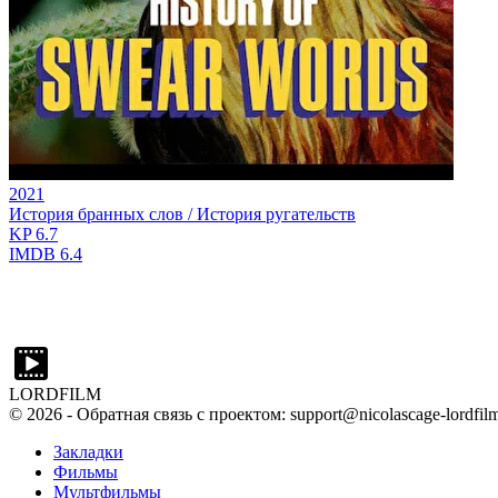
2021
История бранных слов / История ругательств
KP
6.7
IMDB
6.4
LORDFILM
©
2026
- Обратная связь с проектом: support@nicolascage-lordfilm
Закладки
Фильмы
Мультфильмы