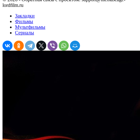
lordfilm.ru
Закладки
Фильмы
Мультфильмы
Сериалы