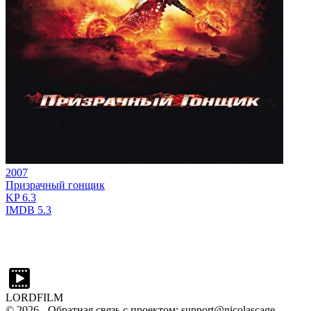
2007
Призрачный гонщик
KP
6.3
IMDB
5.3
LORDFILM
©
2026
- Обратная связь с проектом: support@nicolascage-