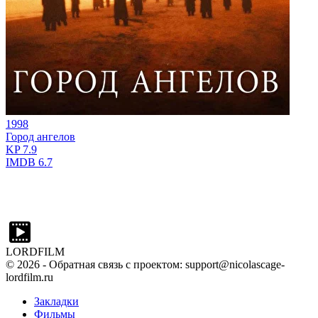
1998
Город ангелов
KP
7.9
IMDB
6.7
LORDFILM
©
2026
- Обратная связь с проектом: support@nicolascage-
lordfilm.ru
Закладки
Фильмы