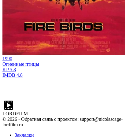
1990
Огненные птицы
KP
5.8
IMDB
4.8
LORDFILM
©
2026
- Обратная связь с проектом: support@nicolascage-
lordfilm.ru
Закладки