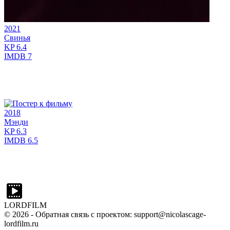
2021
Свинья
KP
6.4
IMDB
7
2018
Мэнди
KP
6.3
IMDB
6.5
LORDFILM
©
2026
- Обратная связь с проектом: support@nicolascage-
lordfilm.ru