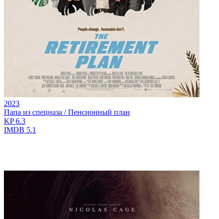
2023
Папа из спецназа / Пенсионный план
KP
6.3
IMDB
5.1