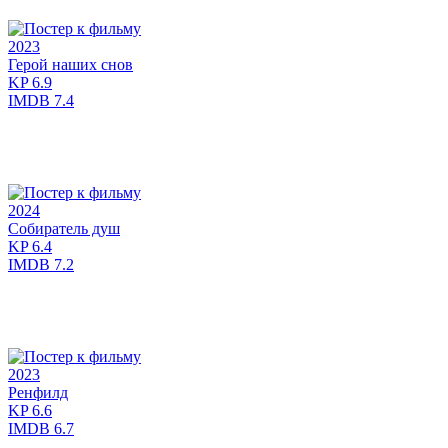
2023
Герой наших снов
KP
6.9
IMDB
7.4
2024
Собиратель душ
KP
6.4
IMDB
7.2
2023
Ренфилд
KP
6.6
IMDB
6.7