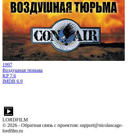
1997
Воздушная тюрьма
KP
7.6
IMDB
6.9
LORDFILM
©
2026
- Обратная связь с проектом: support@nicolascage-
lordfilm.ru