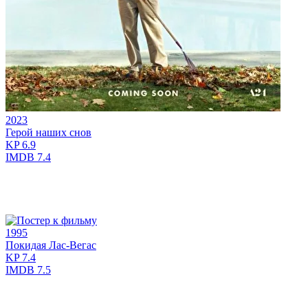
2023
Герой наших снов
KP
6.9
IMDB
7.4
1995
Покидая Лас-Вегас
KP
7.4
IMDB
7.5