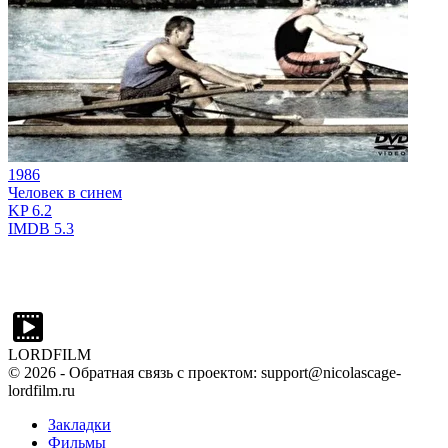
1986
Человек в синем
KP
6.2
IMDB
5.3
LORDFILM
©
2026
- Обратная связь с проектом: support@nicolascage-
lordfilm.ru
Закладки
Фильмы