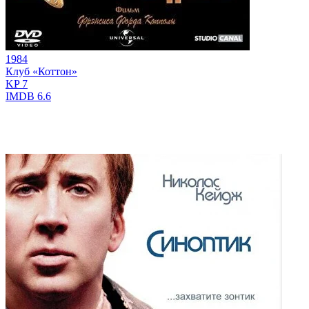
1984
Клуб «Коттон»
KP
7
IMDB
6.6