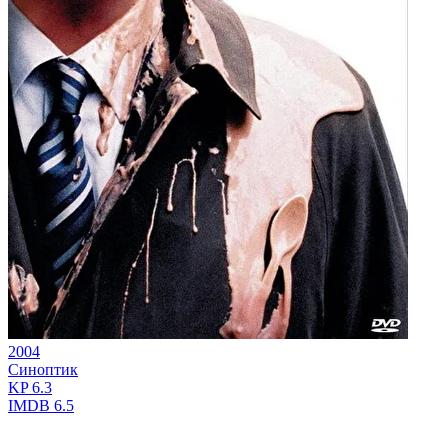
2004
Синоптик
KP
6.3
IMDB
6.5