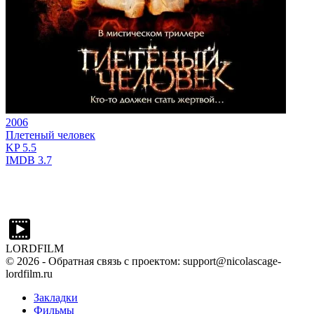
2006
Плетеный человек
KP
5.5
IMDB
3.7
LORDFILM
©
2026
- Обратная связь с проектом: support@nicolascage-
lordfilm.ru
Закладки
Фильмы