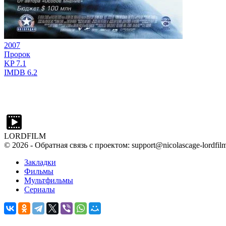
2007
Пророк
KP
7.1
IMDB
6.2
LORDFILM
©
2026
- Обратная связь с проектом: support@nicolascage-lordfilm
Закладки
Фильмы
Мультфильмы
Сериалы