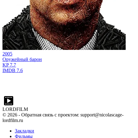
2005
Оружейный барон
KP
7.7
IMDB
7.6
LORDFILM
©
2026
- Обратная связь с проектом: support@nicolascage-
lordfilm.ru
Закладки
Фильмы