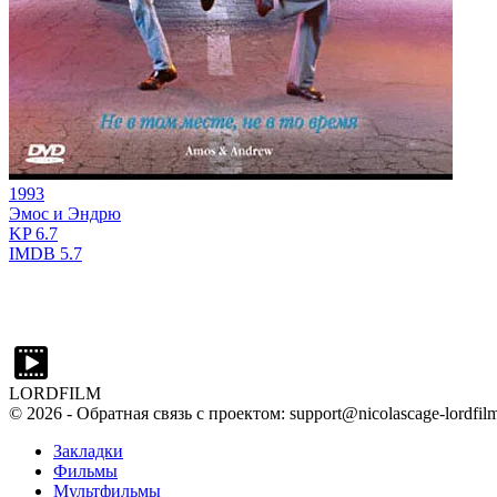
1993
Эмос и Эндрю
KP
6.7
IMDB
5.7
LORDFILM
©
2026
- Обратная связь с проектом: support@nicolascage-lordfilm
Закладки
Фильмы
Мультфильмы