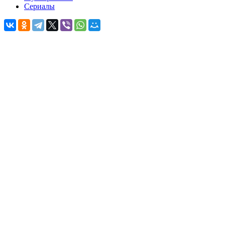
Сериалы