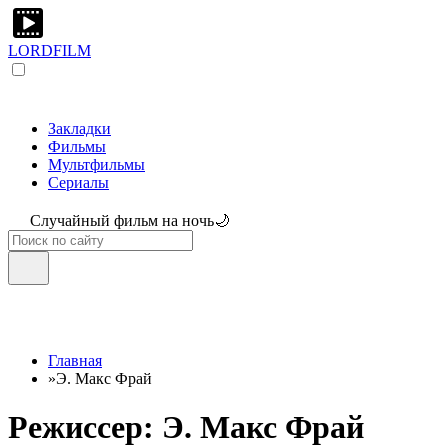
LORDFILM
Закладки
Фильмы
Мультфильмы
Сериалы
Случайный фильм на ночь🌙
Главная
»
Э. Макс Фрай
Режиссер: Э. Макс Фрай