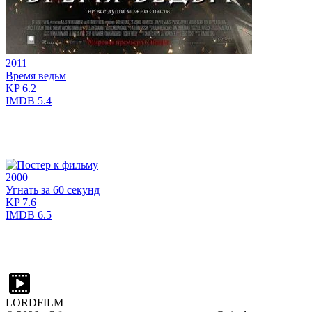
2011
Время ведьм
KP
6.2
IMDB
5.4
2000
Угнать за 60 секунд
KP
7.6
IMDB
6.5
LORDFILM