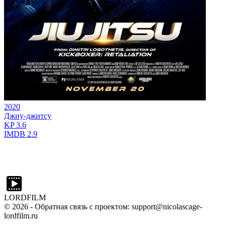
2020
Джиу-джитсу
KP
3.6
IMDB
2.9
LORDFILM
©
2026
- Обратная связь с проектом: support@nicolascage-
lordfilm.ru