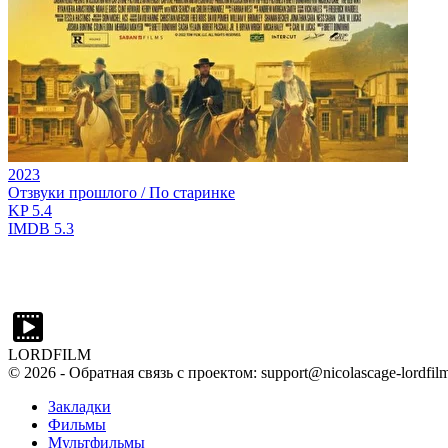
2023
Отзвуки прошлого / По старинке
KP
5.4
IMDB
5.3
LORDFILM
©
2026
- Обратная связь с проектом: support@nicolascage-lordfilm
Закладки
Фильмы
Мультфильмы