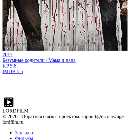
2017
Безумные родители / Мама и папа
KP
5.6
IMDB
5.5
LORDFILM
©
2026
- Обратная связь с проектом: support@nicolascage-
lordfilm.ru
Закладки
Фильмы