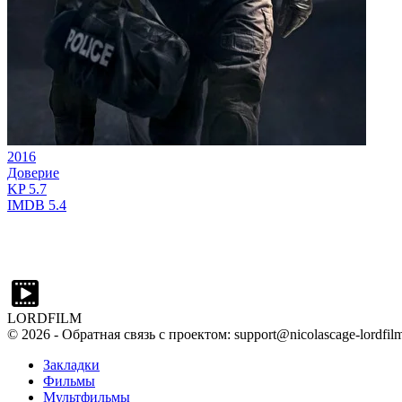
2016
Доверие
KP
5.7
IMDB
5.4
LORDFILM
©
2026
- Обратная связь с проектом: support@nicolascage-lordfilm
Закладки
Фильмы
Мультфильмы