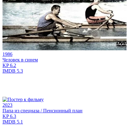
1986
Человек в синем
KP
6.2
IMDB
5.3
2023
Папа из спецназа / Пенсионный план
KP
6.3
IMDB
5.1