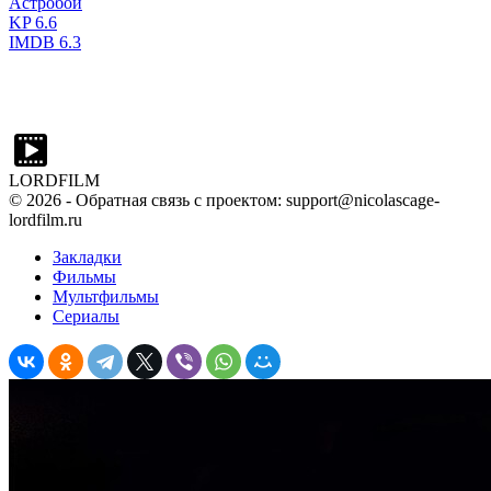
Астробой
KP
6.6
IMDB
6.3
LORDFILM
©
2026
- Обратная связь с проектом: support@nicolascage-
lordfilm.ru
Закладки
Фильмы
Мультфильмы
Сериалы