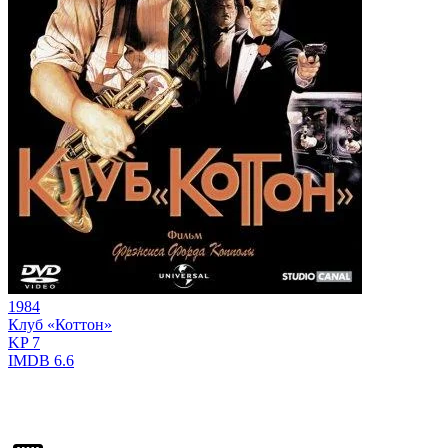
1984
Клуб «Коттон»
KP
7
IMDB
6.6