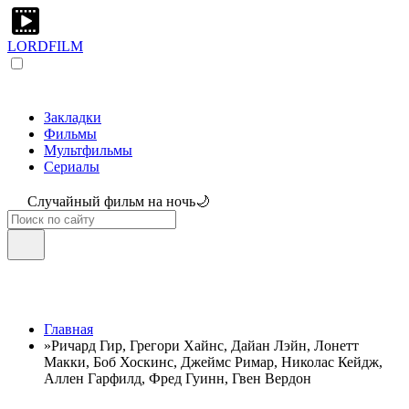
LORDFILM
Закладки
Фильмы
Мультфильмы
Сериалы
Случайный фильм на ночь🌙
Главная
»
Ричард Гир, Грегори Хайнс, Дайан Лэйн, Лонетт
Макки, Боб Хоскинс, Джеймс Римар, Николас Кейдж,
Аллен Гарфилд, Фред Гуинн, Гвен Вердон