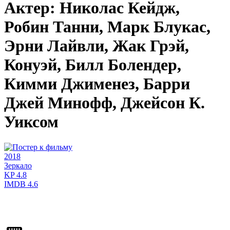
Актер: Николас Кейдж,
Робин Танни, Марк Блукас,
Эрни Лайвли, Жак Грэй,
Конуэй, Билл Болендер,
Кимми Джименез, Барри
Джей Минофф, Джейсон К.
Уиксом
2018
Зеркало
KP
4.8
IMDB
4.6