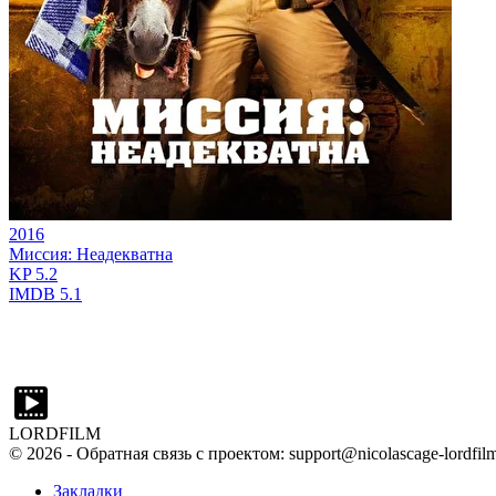
2016
Миссия: Неадекватна
KP
5.2
IMDB
5.1
LORDFILM
©
2026
- Обратная связь с проектом: support@nicolascage-lordfilm
Закладки