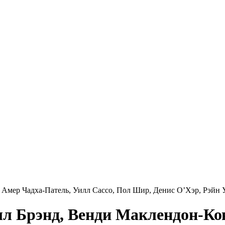
 Амер Чадха-Патель, Уилл Сассо, Пол Шир, Денис О’Хэр, Рэйн
лл Брэнд, Венди Маклендон-Ко