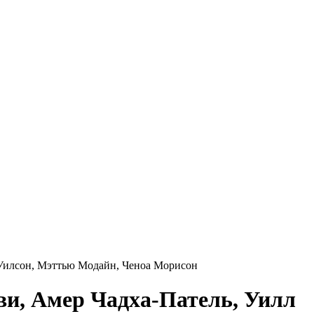
 Уилсон, Мэттью Модайн, Ченоа Морисон
ви, Амер Чадха-Патель, Уилл