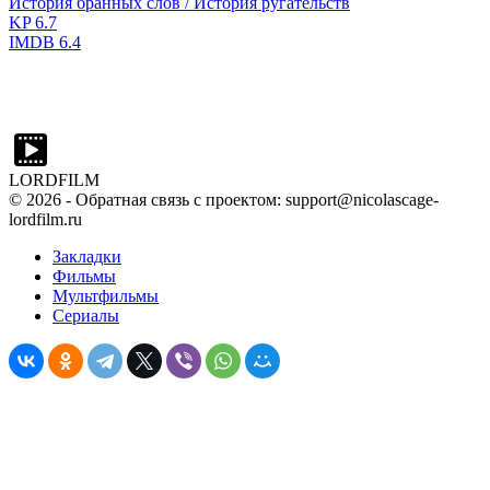
История бранных слов / История ругательств
KP
6.7
IMDB
6.4
LORDFILM
©
2026
- Обратная связь с проектом: support@nicolascage-
lordfilm.ru
Закладки
Фильмы
Мультфильмы
Сериалы