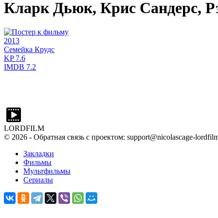
Кларк Дьюк, Крис Сандерс, Р
2013
Семейка Крудс
KP
7.6
IMDB
7.2
LORDFILM
©
2026
- Обратная связь с проектом: support@nicolascage-lordfilm
Закладки
Фильмы
Мультфильмы
Сериалы