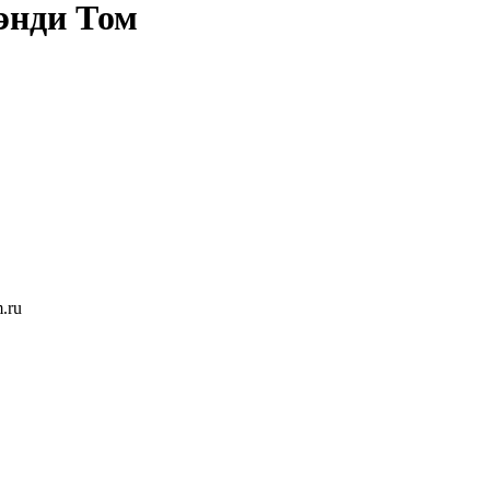
энди Том
.ru