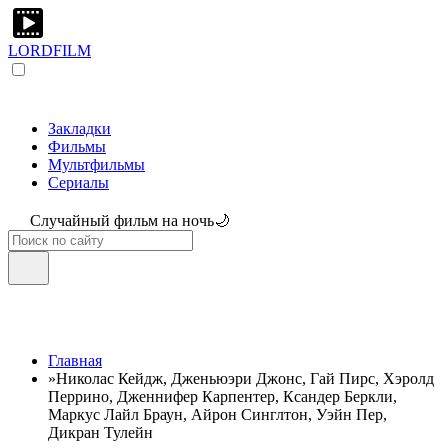
LORDFILM
Закладки
Фильмы
Мультфильмы
Сериалы
Случайный фильм на ночь🌙
Главная
»
Николас Кейдж, Дженьюэри Джонс, Гай Пирс, Хэролд
Перрино, Дженнифер Карпентер, Ксандер Беркли,
Маркус Лайл Браун, Айрон Синглтон, Уэйн Пер,
Дикран Тулейн