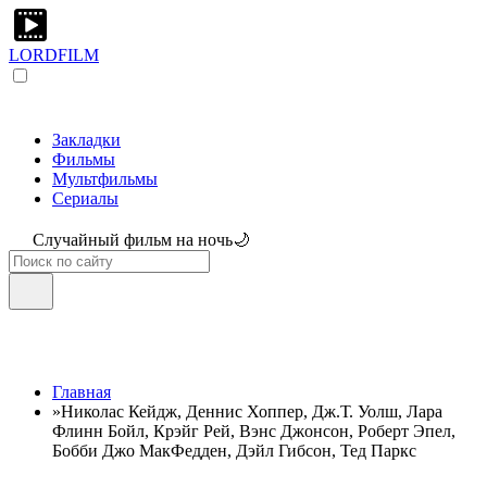
LORDFILM
Закладки
Фильмы
Мультфильмы
Сериалы
Случайный фильм на ночь🌙
Главная
»
Николас Кейдж, Деннис Хоппер, Дж.Т. Уолш, Лара
Флинн Бойл, Крэйг Рей, Вэнс Джонсон, Роберт Эпел,
Бобби Джо МакФедден, Дэйл Гибсон, Тед Паркс