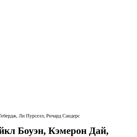
ебердж, Ли Пурселл, Ричард Сандерс
йкл Боуэн, Кэмерон Дай,