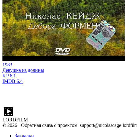
1983
Девушка из долины
KP
6.1
IMDB
6.4
LORDFILM
©
2026
- Обратная связь с проектом: support@nicolascage-lordfilm
Закладки