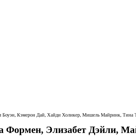
л Боуэн, Кэмерон Дай, Хайди Холикер, Мишель Майринк, Тина Т
а Формен, Элизабет Дэйли, Ма