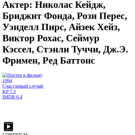
Актер: Николас Кейдж,
Бриджит Фонда, Рози Перес,
Уэнделл Пирс, Айзек Хейз,
Виктор Рохас, Сеймур
Кэссел, Стэнли Туччи, Дж.Э.
Фримен, Ред Баттонс
1994
Счастливый случай
KP
7.3
IMDB
6.4
LORDFILM